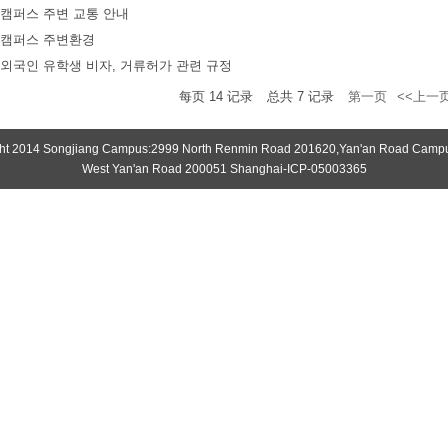
캠퍼스 주변 교통 안내
캠퍼스 주변환경
외국인 유학생 비자, 거류허가 관련 규정
每页
14
记录
总共
7
记录
第一页
<<上一
ht 2014 Songjiang Campus:2999 North Renmin Road 201620,Yan'an Road Camp
West Yan'an Road 200051 Shanghai-ICP-05003365