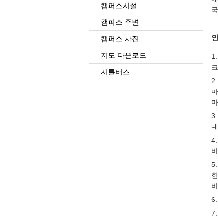
캠퍼스시설
국
캠퍼스 주변
캠퍼스 사진
지도 다운로드
1
크
셔틀버스
2
마
마
3
내
4
바
5
한
바
6
7