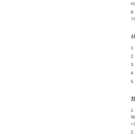
바
8
가
1
2
3
4
5
1
해
니
2