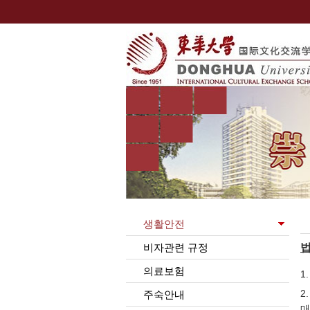
생활안전
비자관련 규정
의료보험
1
2
주숙안내
매