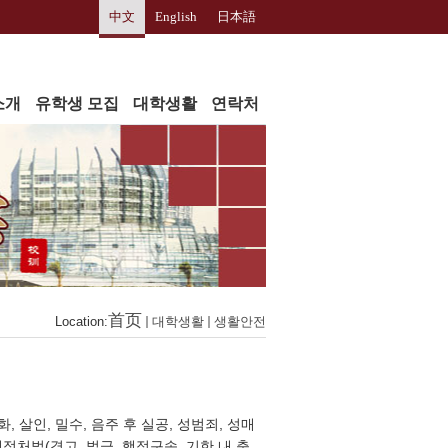
中文
English
日本語
소개
유학생 모집
대학생활
연락처
首页
Location:
대학생활
생활안전
, 살인, 밀수, 음주 후 실공, 성범죄, 성매
행정처벌(경고, 벌금, 행정구속, 기한 내 출