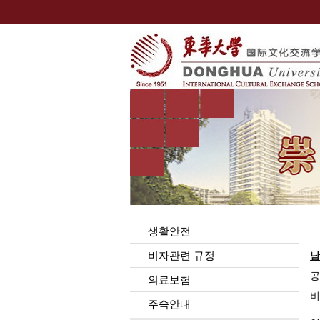
생활안전
비자관련 규정
남
공
의료보험
비
주숙안내