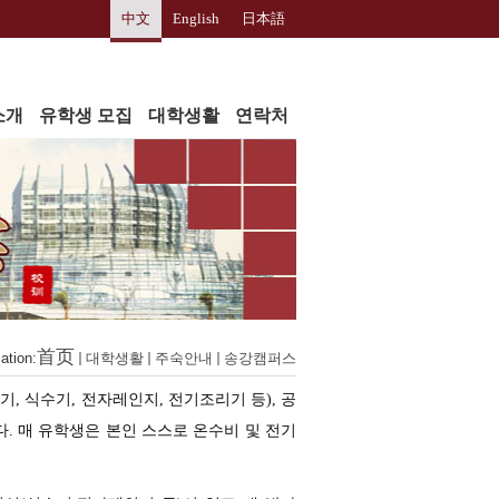
中文
English
日本語
소개
유학생 모집
대학생활
연락처
首页
ation:
대학생활
주숙안내
송강캠퍼스
탁기
,
식수기
,
전자레인지
,
전기조리기 등
),
공
다
.
매 유학생은 본인 스스로 온수비 및 전기