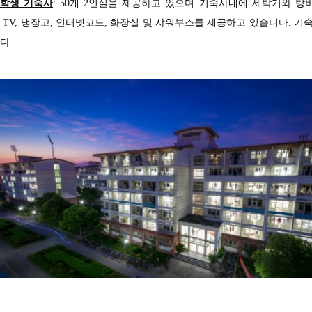
학생 기숙사
:
50
개 2인실을 제공하고 있으며 기숙사내에 세탁기와 탕
다
TV,
냉장고
,
인터넷코드
,
화장실 및 샤워부스를 제공하고
있습니다
.
기숙
다
.