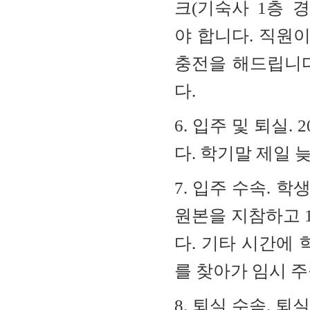
크
(
기숙사
1
층
경
야
합니다
.
직원
충전을
해드립니
다
.
6.
입주
및
퇴실
. 
다
.
학기말
제일
7.
입주 수속
.
학생
원본을
지참하고
다
.
기타
시간에
를
찾아가
임시 
8.
퇴실 수속
.
퇴실