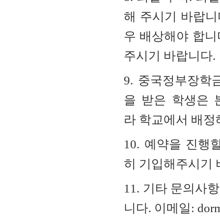
해 주시기
바랍니
우
배상
해야
합니
주시기
바랍니다
.
9.
중국정부장학
을
받은
학생은
라
학교에서
배정
10.
예약을
진행
히
기입해주시기
11.
기타 문의사
니다
.
이메일
: dor