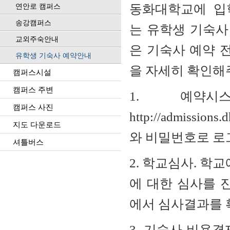
동화대학교에
입
연안로 캠퍼스
송강캠퍼스
는
유학생
기숙
교외주숙안내
은
기숙사
예약
유학생 기숙사 예약안내
을
자세히
확인해
캠퍼스시설
캠퍼스 주변
1.
예약시
캠퍼스 사진
http://admissions.
지도 다운로드
와
비밀번호로
로
셔틀버스
2.
학교심사
.
학교
에
대한
심사를
에서
심사결과를
3.
기숙사
비용결