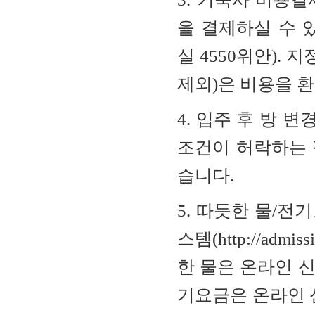
을
결제하실
수
실
4550
위안
).
지
제외
)
은
비용을
4.
입주
후
방 변
조건이
허락하는
습니다
.
5.
따듯한
물
/
전기
스템
(http://admiss
한
물은
온라인
신
기요금은
온라인