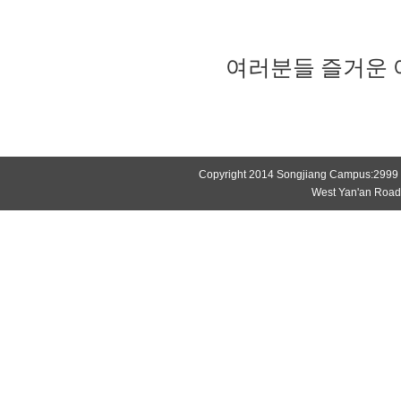
여러분들 즐거운
Copyright 2014 Songjiang Campus:2999
West Yan'an Roa