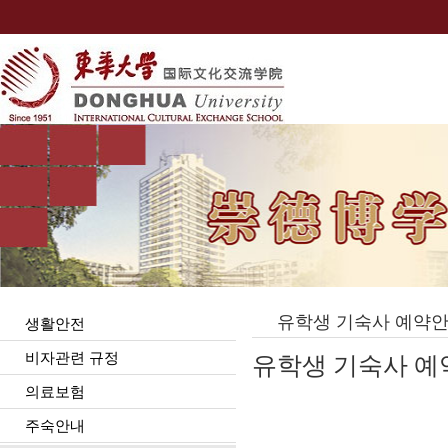
유학생 기숙사 예약
생활안전
비자관련 규정
유학생
기숙사
예
의료보험
주숙안내