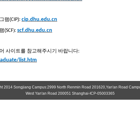
로그램
(
)
:
cip.dhu.edu.cn
CIP
램
(
)
:
scf.dhu.edu.cn
SCF
영어 사이트를 참고해주시기 바랍니다
:
aduate/list.htm
ht 2014 Songjiang Campus:2999 North Renmin Road 201620,Yan'an Road Camp
West Yan'an Road 200051 Shanghai-ICP-05003365